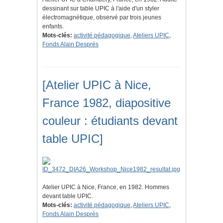
dessinant sur table UPIC à l'aide d'un styler
électromagnétique, observé par trois jeunes
enfants.
Mots-clés:
activité pédagogique
,
Ateliers UPIC
,
Fonds Alain Després
[Atelier UPIC à Nice,
France 1982, diapositive
couleur : étudiants devant
table UPIC]
Atelier UPIC à Nice, France, en 1982. Hommes
devant table UPIC.
Mots-clés:
activité pédagogique
,
Ateliers UPIC
,
Fonds Alain Després