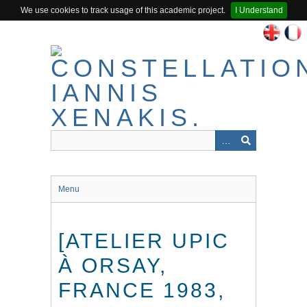
We use cookies to track usage of this academic project.
I Understand
Passer
au
contenu
principal
Menu
[ATELIER UPIC
À ORSAY,
FRANCE 1983,