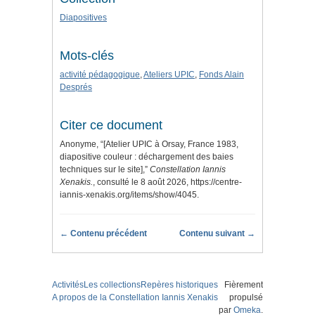
Diapositives
Mots-clés
activité pédagogique
,
Ateliers UPIC
,
Fonds Alain
Després
Citer ce document
Anonyme, “[Atelier UPIC à Orsay, France 1983,
diapositive couleur : déchargement des baies
techniques sur le site],”
Constellation Iannis
Xenakis.
, consulté le 8 août 2026,
https://centre-
iannis-xenakis.org/items/show/4045
.
← Contenu précédent
Contenu suivant →
Activités
Les collections
Repères historiques
Fièrement
A propos de la Constellation Iannis Xenakis
propulsé
par
Omeka
.