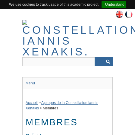
We use cookies to track usage of this academic project.
I Understand
Passer
au
contenu
principal
Menu
Accueil
>
A propos de la Constellation Iannis
Xenakis
>
Membres
MEMBRES