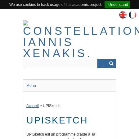
We use cookies to track usage of this academic project.
I Understand
Passer
au
contenu
principal
Menu
Accueil
>
UPISketch
UPISKETCH
UPISketch est un programme d’aide à la