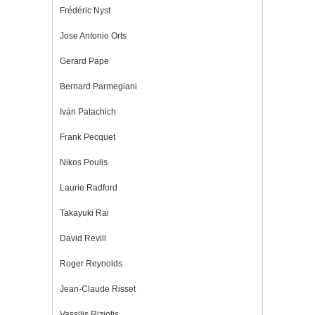
Frédéric Nyst
Jose Antonio Orts
Gerard Pape
Bernard Parmegiani
Iván Patachich
Frank Pecquet
Nikos Poulis
Laurie Radford
Takayuki Rai
David Revill
Roger Reynolds
Jean-Claude Risset
Vassilis Riziotis