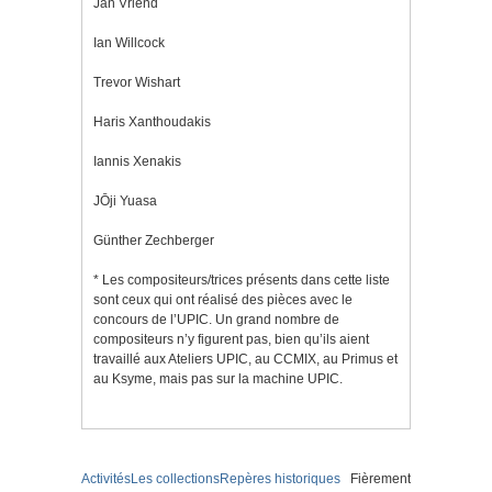
Jan Vriend
Ian Willcock
Trevor Wishart
Haris Xanthoudakis
Iannis Xenakis
J
Ō
ji Yuasa
Günther Zechberger
* Les compositeurs/trices présents dans cette liste
sont ceux qui ont réalisé des pièces avec le
concours de l’UPIC. Un grand nombre de
compositeurs n’y figurent pas, bien qu’ils aient
travaillé aux Ateliers UPIC, au CCMIX, au Primus et
au Ksyme, mais pas sur la machine UPIC.
Activités
Les collections
Repères historiques
Fièrement