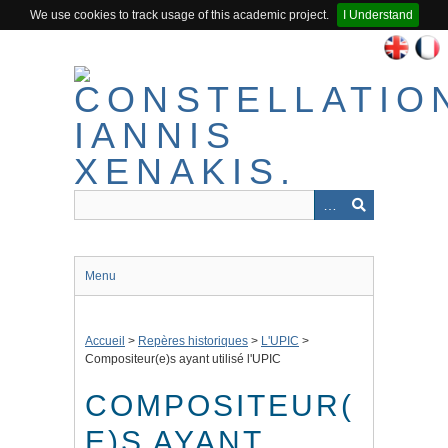
We use cookies to track usage of this academic project.
I Understand
Passer
au
contenu
principal
Menu
Accueil
>
Repères historiques
>
L'UPIC
>
Compositeur(e)s ayant utilisé l'UPIC
COMPOSITEUR(
E)S AYANT