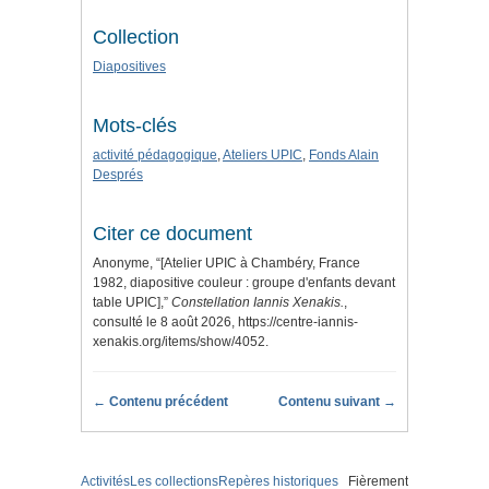
Collection
Diapositives
Mots-clés
activité pédagogique
,
Ateliers UPIC
,
Fonds Alain
Després
Citer ce document
Anonyme, “[Atelier UPIC à Chambéry, France
1982, diapositive couleur : groupe d'enfants devant
table UPIC],”
Constellation Iannis Xenakis.
,
consulté le 8 août 2026,
https://centre-iannis-
xenakis.org/items/show/4052
.
← Contenu précédent
Contenu suivant →
Activités
Les collections
Repères historiques
Fièrement