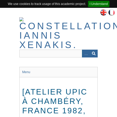
We use cookies to track usage of this academic project.
I Understand
Passer
au
contenu
principal
Menu
[ATELIER UPIC
À CHAMBÉRY,
FRANCE 1982,