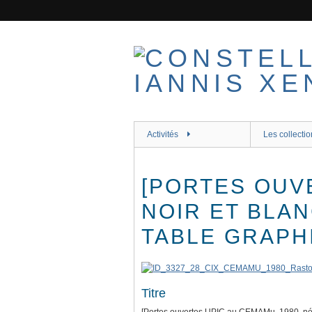
Passer
au
contenu
principal
Activités
Les collectio
[PORTES OUVE
NOIR ET BLA
TABLE GRAPH
Titre