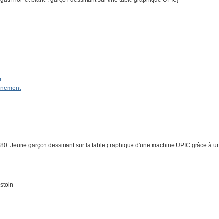
tif noir et blanc : garçon dessinant sur une table graphique UPIC]
r
ignement
. Jeune garçon dessinant sur la table graphique d'une machine UPIC grâce à un 
stoin