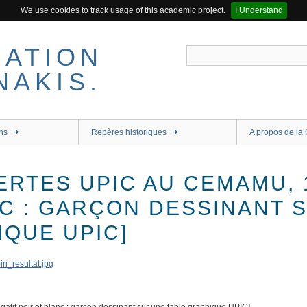
We use cookies to track usage of this academic project.
I Understand
ns
Repères historiques
A propos de la 
RTES UPIC AU CEMAMU, 1
NC : GARÇON DESSINANT 
IQUE UPIC]