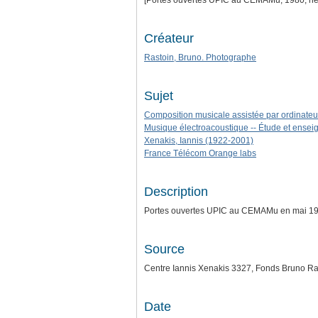
[Portes ouvertes UPIC au CEMAMu, 1980, néga
Créateur
Rastoin, Bruno. Photographe
Sujet
Composition musicale assistée par ordinateu
Musique électroacoustique -- Étude et ense
Xenakis, Iannis (1922-2001)
France Télécom Orange labs
Description
Portes ouvertes UPIC au CEMAMu en mai 1980
Source
Centre Iannis Xenakis 3327, Fonds Bruno Ra
Date