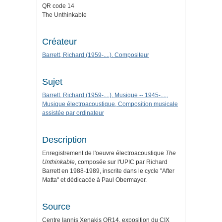
QR code 14
The Unthinkable
Créateur
Barrett, Richard (1959-....). Compositeur
Sujet
Barrett, Richard (1959-....), Musique -- 1945-....,
Musique électroacoustique, Composition musicale
assistée par ordinateur
Description
Enregistrement de l'oeuvre électroacoustique
The
Unthinkable
, composée sur l'UPIC par Richard
Barrett en 1988-1989, inscrite dans le cycle "After
Matta" et dédicacée à Paul Obermayer.
Source
Centre Iannis Xenakis QR14, exposition du CIX