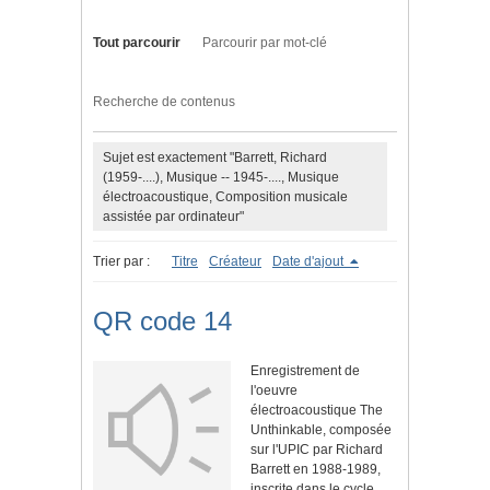
Tout parcourir
Parcourir par mot-clé
Recherche de contenus
Sujet est exactement "Barrett, Richard
(1959-....), Musique -- 1945-...., Musique
électroacoustique, Composition musicale
assistée par ordinateur"
Trier par :
Titre
Créateur
Date d'ajout
QR code 14
Enregistrement de
l'oeuvre
électroacoustique The
Unthinkable, composée
sur l'UPIC par Richard
Barrett en 1988-1989,
inscrite dans le cycle