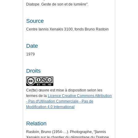
Diatope. Geste de son et de lumière".
Source
Centre Iannis Xenakis 3100, fonds Bruno Rastoin
Date
1979
Droits
Ce(tte) œuvre est mise à disposition selon les
termes de la
Licence Creative Commons Attribution
- Pas d'Utilisation Commerciale - Pas de
Modification 4.0 International
Relation
Rastoin, Bruno (1954-....). Photographe, “[Iannis
Xenakis sur le chantier du démontage du Diatope