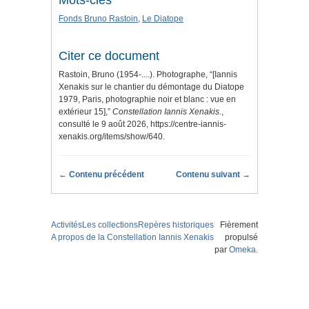
Mots-clés
Fonds Bruno Rastoin
,
Le Diatope
Citer ce document
Rastoin, Bruno (1954-....). Photographe, “[Iannis
Xenakis sur le chantier du démontage du Diatope
1979, Paris, photographie noir et blanc : vue en
extérieur 15],”
Constellation Iannis Xenakis.
,
consulté le 9 août 2026,
https://centre-iannis-
xenakis.org/items/show/640
.
← Contenu précédent
Contenu suivant →
Activités
Les collections
Repères historiques
Fièrement
A propos de la Constellation Iannis Xenakis
propulsé
par
Omeka
.