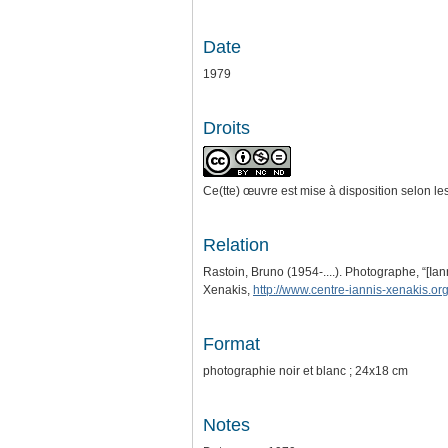
Date
1979
Droits
Ce(tte) œuvre est mise à disposition selon le
Relation
Rastoin, Bruno (1954-....). Photographe, “[Ian
Xenakis,
http://www.centre-iannis-xenakis.or
Format
photographie noir et blanc ; 24x18 cm
Notes