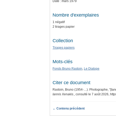
Date : mars 1979
Nombre d'exemplaires
1 négatif
2 tirages papier
Collection
Tirages papiers
Mots-clés
Fonds Bruno Rastoin
,
Le Diatope
Citer ce document
Rastoin, Bruno (1954-....). Photographe, “[Ia
Iannis Xenakis.
, consulté le 7 août 2026,
http
← Contenu précédent