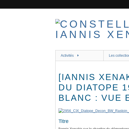
Passer
au
contenu
principal
Activités
Les collectio
[IANNIS XEN
DU DIATOPE 1
BLANC : VUE 
Titre