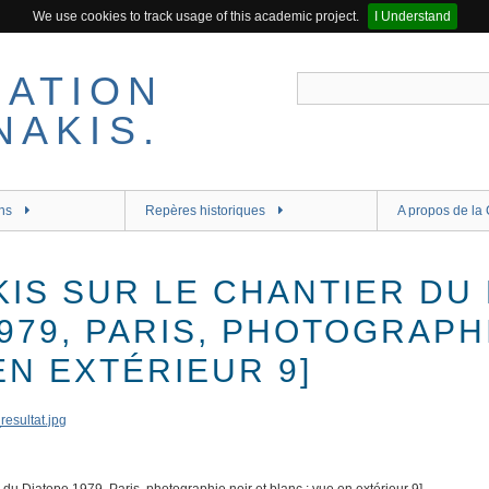
We use cookies to track usage of this academic project.
I Understand
ns
Repères historiques
A propos de la 
AKIS SUR LE CHANTIER D
979, PARIS, PHOTOGRAPH
EN EXTÉRIEUR 9]