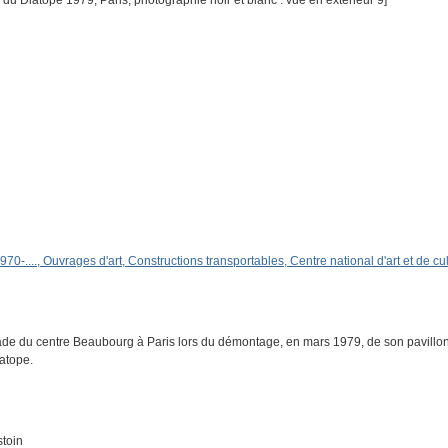
du Diatope 1979, Paris, photographie noir et blanc : vue en extérieur 9]
1970-...., Ouvrages d'art, Constructions transportables, Centre national d'art et de 
nade du centre Beaubourg à Paris lors du démontage, en mars 1979, de son pavillon 
iatope.
stoin