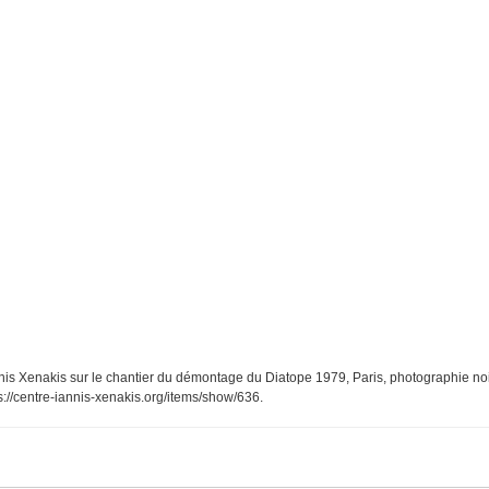
nnis Xenakis sur le chantier du démontage du Diatope 1979, Paris, photographie noir
s://centre-iannis-xenakis.org/items/show/636
.