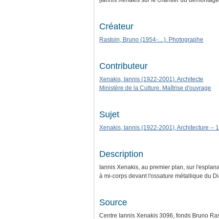
[Iannis Xenakis sur le chantier du démontage 
Créateur
Rastoin, Bruno (1954-....). Photographe
Contributeur
Xenakis, Iannis (1922-2001). Architecte
Ministère de la Culture. Maîtrise d'ouvrage
Sujet
Xenakis, Iannis (1922-2001), Architecture -- 
Description
Iannis Xenakis, au premier plan, sur l'espla
à mi-corps devant l'ossature métallique du D
Source
Centre Iannis Xenakis 3096, fonds Bruno Ra