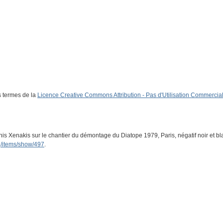
s termes de la
Licence Creative Commons Attribution - Pas d'Utilisation Commerciale
nis Xenakis sur le chantier du démontage du Diatope 1979, Paris, négatif noir et bla
g/items/show/497
.