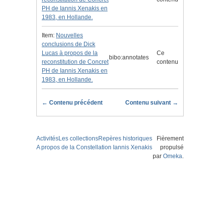
PH de Iannis Xenakis en
1983, en Hollande.
Item:
Nouvelles
conclusions de Dick
Lucas à propos de la
Ce
bibo:annotates
reconstitution de Concret
contenu
PH de Iannis Xenakis en
1983, en Hollande.
← Contenu précédent
Contenu suivant →
Activités
Les collections
Repères historiques
Fièrement
A propos de la Constellation Iannis Xenakis
propulsé
par
Omeka
.