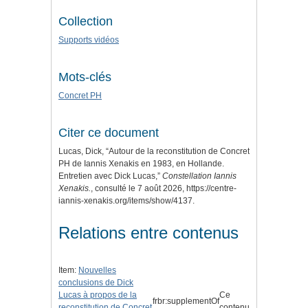
Collection
Supports vidéos
Mots-clés
Concret PH
Citer ce document
Lucas, Dick, “Autour de la reconstitution de Concret
PH de Iannis Xenakis en 1983, en Hollande.
Entretien avec Dick Lucas,”
Constellation Iannis
Xenakis.
, consulté le 7 août 2026,
https://centre-
iannis-xenakis.org/items/show/4137
.
Relations entre contenus
Item:
Nouvelles
conclusions de Dick
Lucas à propos de la
Ce
frbr:supplementOf
reconstitution de Concret
contenu