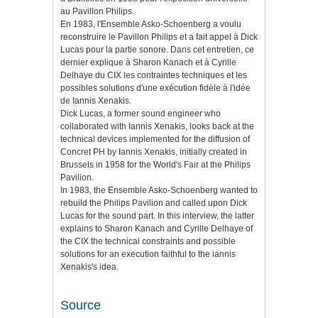
au Pavillon Philips.
En 1983, l'Ensemble Asko-Schoenberg a voulu
reconstruire le Pavillon Philips et a fait appel à Dick
Lucas pour la partie sonore. Dans cet entretien, ce
dernier explique à Sharon Kanach et à Cyrille
Delhaye du CIX les contraintes techniques et les
possibles solutions d'une exécution fidèle à l'idée
de Iannis Xenakis.
Dick Lucas, a former sound engineer who
collaborated with Iannis Xenakis, looks back at the
technical devices implemented for the diffusion of
Concret PH by Iannis Xenakis, initially created in
Brussels in 1958 for the World's Fair at the Philips
Pavilion.
In 1983, the Ensemble Asko-Schoenberg wanted to
rebuild the Philips Pavilion and called upon Dick
Lucas for the sound part. In this interview, the latter
explains to Sharon Kanach and Cyrille Delhaye of
the CIX the technical constraints and possible
solutions for an execution faithful to the iannis
Xenakis's idea.
Source