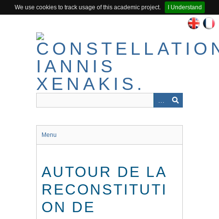
We use cookies to track usage of this academic project.
I Understand
Passer
au
contenu
principal
Menu
AUTOUR DE LA
RECONSTITUTI
ON DE