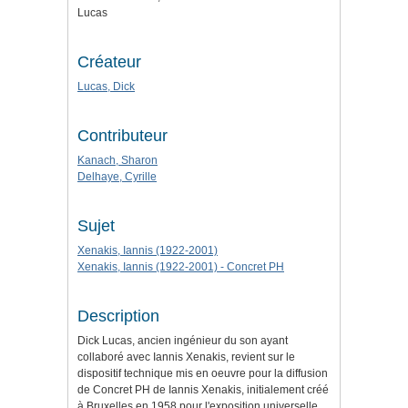
Lucas
Créateur
Lucas, Dick
Contributeur
Kanach, Sharon
Delhaye, Cyrille
Sujet
Xenakis, Iannis (1922-2001)
Xenakis, Iannis (1922-2001) - Concret PH
Description
Dick Lucas, ancien ingénieur du son ayant
collaboré avec Iannis Xenakis, revient sur le
dispositif technique mis en oeuvre pour la diffusion
de Concret PH de Iannis Xenakis, initialement créé
à Bruxelles en 1958 pour l'exposition universelle