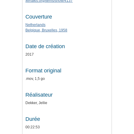
xenakis.org/items/show/4137
Couverture
Netherlands
Belgique, Bruxelles, 1958
Date de création
2017
Format original
.mov, 1,5 go
Réalisateur
Dekker, Jellie
Durée
00:22:53