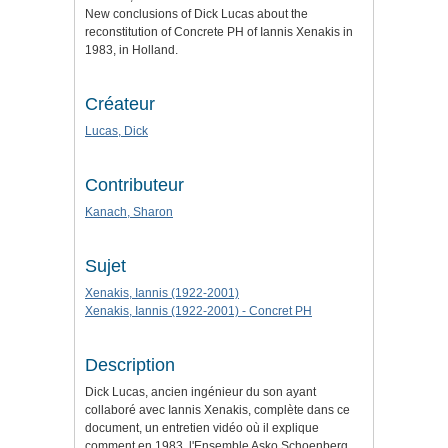
New conclusions of Dick Lucas about the
reconstitution of Concrete PH of Iannis Xenakis in
1983, in Holland.
Créateur
Lucas, Dick
Contributeur
Kanach, Sharon
Sujet
Xenakis, Iannis (1922-2001)
Xenakis, Iannis (1922-2001) - Concret PH
Description
Dick Lucas, ancien ingénieur du son ayant
collaboré avec Iannis Xenakis, complète dans ce
document, un entretien vidéo où il explique
comment en 1983, l'Ensemble Asko Schoenberg