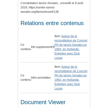
Constellation Iannis Xenakis.
, consulté le 9 août
2026,
https://centre-iannis-
xenakis.org/items/show/4138
.
Relations entre contenus
Item:
Autour de la
reconstitution de Concret
Ce
PH de Iannis Xenakis en
frbr:supplementOf
contenu
1983, en Hollande.
Entretien avec Dick
Lucas
Item:
Autour de la
reconstitution de Concret
Ce
PH de Iannis Xenakis en
bibo:annotates
contenu
1983, en Hollande.
Entretien avec Dick
Lucas
Document Viewer