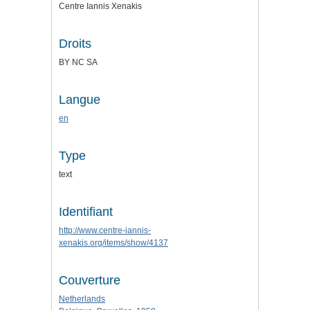
Centre Iannis Xenakis
Droits
BY NC SA
Langue
en
Type
text
Identifiant
http://www.centre-iannis-
xenakis.org/items/show/4137
Couverture
Netherlands