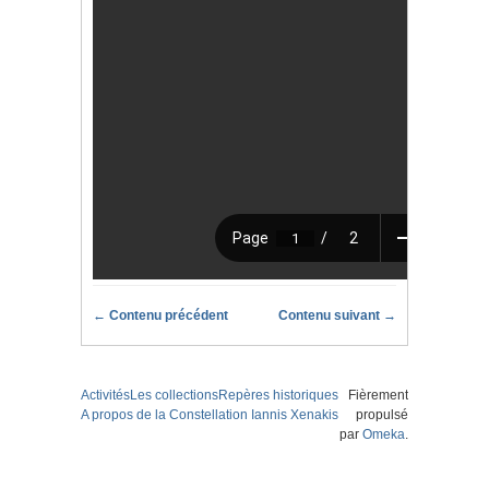
← Contenu précédent
Contenu suivant →
Activités
Les collections
Repères historiques
Fièrement
A propos de la Constellation Iannis Xenakis
propulsé
par
Omeka
.