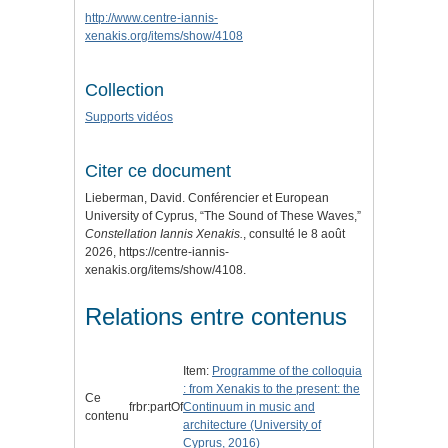
http://www.centre-iannis-
xenakis.org/items/show/4108
Collection
Supports vidéos
Citer ce document
Lieberman, David. Conférencier et European
University of Cyprus, “The Sound of These Waves,”
Constellation Iannis Xenakis.
, consulté le 8 août
2026,
https://centre-iannis-
xenakis.org/items/show/4108
.
Relations entre contenus
Item:
Programme of the colloquia
: from Xenakis to the present: the
Ce
frbr:partOf
Continuum in music and
contenu
architecture (University of
Cyprus, 2016)