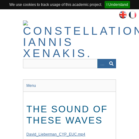
We use cookies to track usage of this academic project.
I Understand
Passer
au
contenu
principal
Menu
THE SOUND OF
THESE WAVES
David_Lieberman_CYP_EUC.mp4