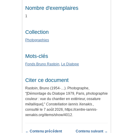
Nombre d'exemplaires
1
Collection
Photographies
Mots-clés
Fonds Bruno Rastoin
,
Le Diatope
Citer ce document
Rastoin, Bruno (1954-....). Photographe,
“[Démontage du Diatope 1979, Paris, photographie
couleur : vue du chantier en extérieur, ossature
métallique],”
Constellation Iannis Xenakis.
,
consulté le 7 août 2026,
https://centre-iannis-
xenakis.org/items/show/4012
.
← Contenu précédent
Contenu suivant →