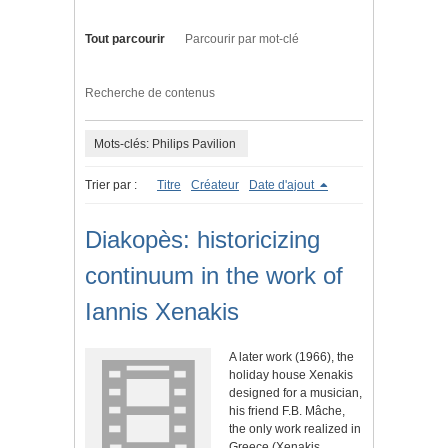
Tout parcourir
Parcourir par mot-clé
Recherche de contenus
Mots-clés: Philips Pavilion
Trier par :
Titre
Créateur
Date d'ajout
Diakopès: historicizing
continuum in the work of
Iannis Xenakis
A later work (1966), the
holiday house Xenakis
designed for a musician,
his friend F.B. Mâche,
the only work realized in
Greece (Xenakis