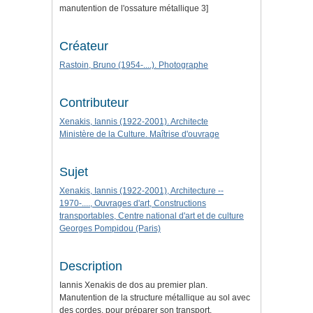
manutention de l'ossature métallique 3]
Créateur
Rastoin, Bruno (1954-....). Photographe
Contributeur
Xenakis, Iannis (1922-2001). Architecte
Ministère de la Culture. Maîtrise d'ouvrage
Sujet
Xenakis, Iannis (1922-2001), Architecture --
1970-...., Ouvrages d'art, Constructions
transportables, Centre national d'art et de culture
Georges Pompidou (Paris)
Description
Iannis Xenakis de dos au premier plan.
Manutention de la structure métallique au sol avec
des cordes, pour préparer son transport.