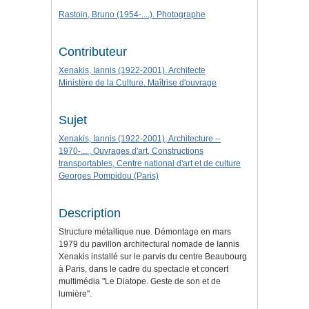
Rastoin, Bruno (1954-....). Photographe
Contributeur
Xenakis, Iannis (1922-2001). Architecte
Ministère de la Culture. Maîtrise d'ouvrage
Sujet
Xenakis, Iannis (1922-2001), Architecture --
1970-...., Ouvrages d'art, Constructions
transportables, Centre national d'art et de culture
Georges Pompidou (Paris)
Description
Structure métallique nue. Démontage en mars
1979 du pavillon architectural nomade de Iannis
Xenakis installé sur le parvis du centre Beaubourg
à Paris, dans le cadre du spectacle et concert
multimédia "Le Diatope. Geste de son et de
lumière".