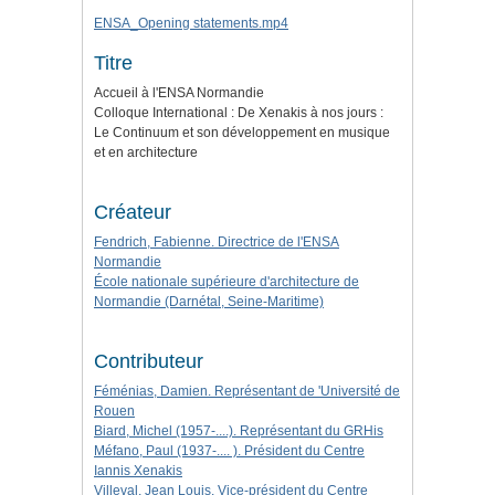
ENSA_Opening statements.mp4
Titre
Accueil à l'ENSA Normandie
Colloque International : De Xenakis à nos jours :
Le Continuum et son développement en musique
et en architecture
Créateur
Fendrich, Fabienne. Directrice de l'ENSA
Normandie
École nationale supérieure d'architecture de
Normandie (Darnétal, Seine-Maritime)
Contributeur
Féménias, Damien. Représentant de 'Université de
Rouen
Biard, Michel (1957-....). Représentant du GRHis
Méfano, Paul (1937-.... ). Président du Centre
Iannis Xenakis
Villeval, Jean Louis. Vice-président du Centre