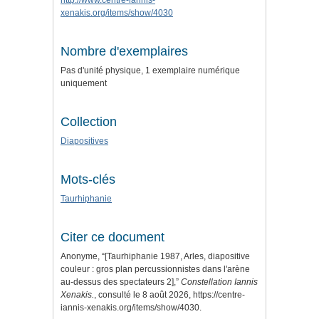
http://www.centre-iannis-
xenakis.org/items/show/4030
Nombre d'exemplaires
Pas d'unité physique, 1 exemplaire numérique
uniquement
Collection
Diapositives
Mots-clés
Taurhiphanie
Citer ce document
Anonyme, “[Taurhiphanie 1987, Arles, diapositive
couleur : gros plan percussionnistes dans l'arène
au-dessus des spectateurs 2],”
Constellation Iannis
Xenakis.
, consulté le 8 août 2026,
https://centre-
iannis-xenakis.org/items/show/4030
.