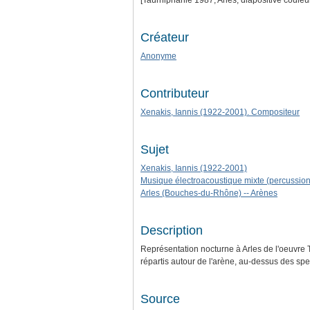
[Taurhiphanie 1987, Arles, diapositive couleu
Créateur
Anonyme
Contributeur
Xenakis, Iannis (1922-2001). Compositeur
Sujet
Xenakis, Iannis (1922-2001)
Musique électroacoustique mixte (percussion
Arles (Bouches-du-Rhône) -- Arènes
Description
Représentation nocturne à Arles de l'oeuvre 
répartis autour de l'arène, au-dessus des spe
Source