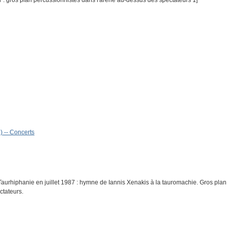
r : gros plan percussionnistes dans l'arène au-dessus des spectateurs 1]
) -- Concerts
Taurhiphanie en juillet 1987 : hymne de Iannis Xenakis à la tauromachie. Gros plan
ctateurs.