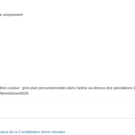
ue uniquement
tive couleur : gros plan percussionnistes dans l'arène au-dessus des spectateurs 1
rg/items/show/4029
.
ropos de la Constellation Iannis Xenakis