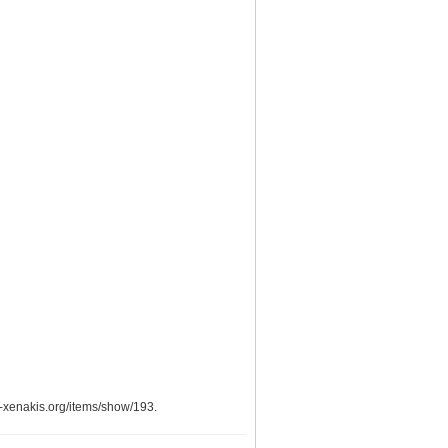
is-xenakis.org/items/show/193
.