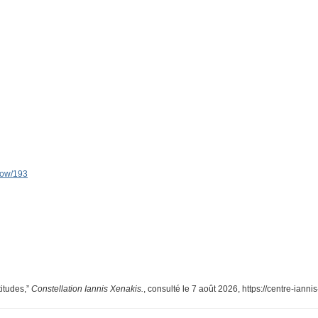
show/193
itudes,”
Constellation Iannis Xenakis.
, consulté le 7 août 2026,
https://centre-iann