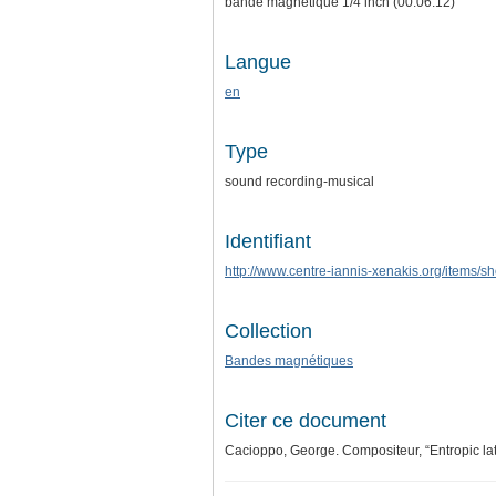
bande magnétique 1/4 inch (00:06:12)
Langue
en
Type
sound recording-musical
Identifiant
http://www.centre-iannis-xenakis.org/items/
Collection
Bandes magnétiques
Citer ce document
Cacioppo, George. Compositeur, “Entropic lat