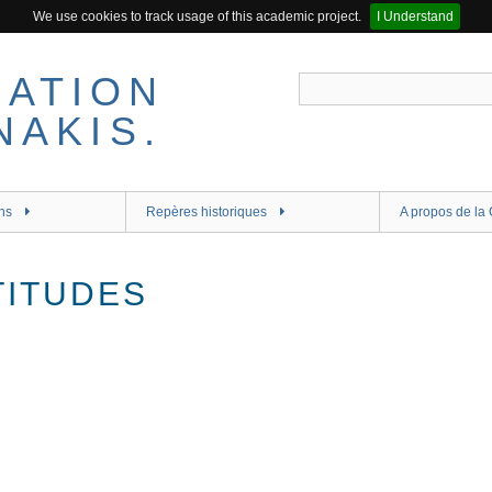
We use cookies to track usage of this academic project.
I Understand
ns
Repères historiques
A propos de la 
TITUDES