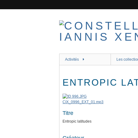
Passer
au
contenu
principal
Activités
Les collectio
ENTROPIC LA
CIX_0996_EXT_01.mp3
Titre
Entropic latitudes