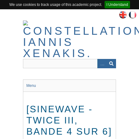
We use cookies to track usage of this academic project.
I Understand
Passer
au
contenu
principal
Menu
[SINEWAVE -
TWICE III,
BANDE 4 SUR 6]