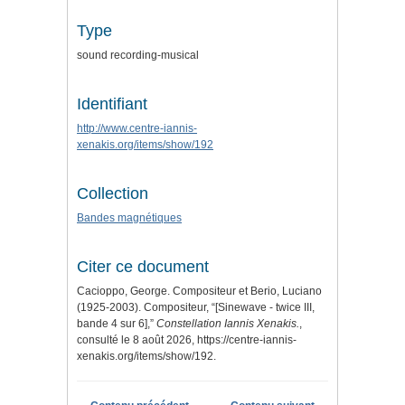
Type
sound recording-musical
Identifiant
http://www.centre-iannis-
xenakis.org/items/show/192
Collection
Bandes magnétiques
Citer ce document
Cacioppo, George. Compositeur et Berio, Luciano
(1925-2003). Compositeur, “[Sinewave - twice III,
bande 4 sur 6],”
Constellation Iannis Xenakis.
,
consulté le 8 août 2026,
https://centre-iannis-
xenakis.org/items/show/192
.