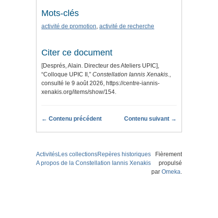
Mots-clés
activité de promotion
,
activité de recherche
Citer ce document
[Després, Alain. Directeur des Ateliers UPIC],
“Colloque UPIC II,”
Constellation Iannis Xenakis.
,
consulté le 9 août 2026,
https://centre-iannis-
xenakis.org/items/show/154
.
← Contenu précédent
Contenu suivant →
Activités
Les collections
Repères historiques
Fièrement
A propos de la Constellation Iannis Xenakis
propulsé
par
Omeka
.