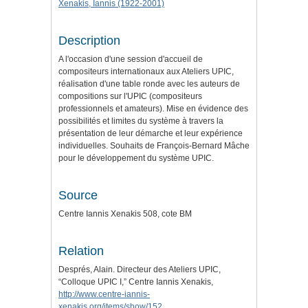
Xenakis, Iannis (1922-2001)
Description
A l'occasion d'une session d'accueil de
compositeurs internationaux aux Ateliers UPIC,
réalisation d'une table ronde avec les auteurs de
compositions sur l'UPIC (compositeurs
professionnels et amateurs). Mise en évidence des
possibilités et limites du système à travers la
présentation de leur démarche et leur expérience
individuelles. Souhaits de François-Bernard Mâche
pour le développement du système UPIC.
Source
Centre Iannis Xenakis 508, cote BM
Relation
Després, Alain. Directeur des Ateliers UPIC,
“Colloque UPIC I,” Centre Iannis Xenakis,
http://www.centre-iannis-
xenakis.org/items/show/152
.