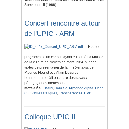
Somnitude III (1988)…
Concert rencontre autour
de l'UPIC - ARM
Note de
programme d'un concert ayant eu lieu à La Maison
de la culture de Nevers en mars 1984, sur des
textes de présentation de Iannis Xenakis, de
Maurice Fleuret et d'Alain Després.
Le programme fait entendre des travaux
pédagogiques menés lors…
Mots-clés:
Charly
,
Ham-Sa
,
Mycenae Alpha
,
Onde
63
,
Statues statiques
,
Transparences
,
UPIC
Colloque UPIC II