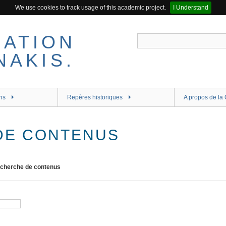
We use cookies to track usage of this academic project.
I Understand
ns
Repères historiques
A propos de la 
DE CONTENUS
cherche de contenus