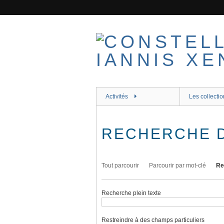
Passer
au
contenu
principal
Activités
Les collectio
RECHERCHE 
Tout parcourir
Parcourir par mot-clé
Re
Recherche plein texte
Restreindre à des champs particuliers