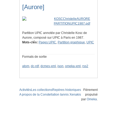
[Aurore]
Partition UPIC annotée par Christelle Kosc de
Aurore, composé sur UPIC à Paris en 1987.
Mots-clés:
Pages UPIC
,
Partition graphique
,
UPIC
Formats de sortie
atom
,
dc-rdf
,
dcmes-xml
,
json
,
omeka-xml
,
rss2
Activités
Les collections
Repères historiques
Fièrement
A propos de la Constellation Iannis Xenakis
propulsé
par
Omeka
.