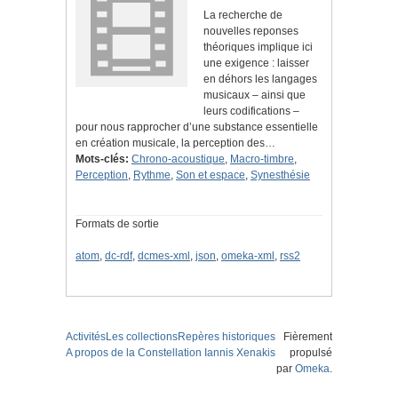
La recherche de
nouvelles reponses
théoriques implique ici
une exigence : laisser
en déhors les langages
musicaux – ainsi que
leurs codifications –
pour nous rapprocher d’une substance essentielle
en création musicale, la perception des…
Mots-clés:
Chrono-acoustique
,
Macro-timbre
,
Perception
,
Rythme
,
Son et espace
,
Synesthésie
Formats de sortie
atom
,
dc-rdf
,
dcmes-xml
,
json
,
omeka-xml
,
rss2
Activités
Les collections
Repères historiques
Fièrement
A propos de la Constellation Iannis Xenakis
propulsé
par
Omeka
.