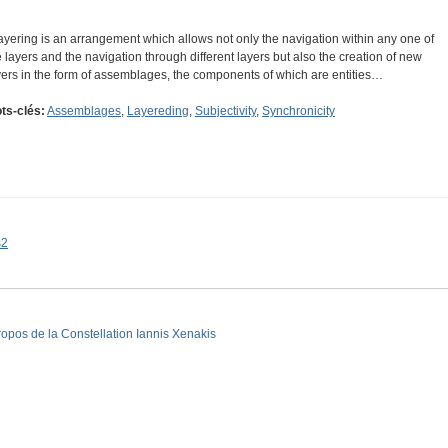
 layering is an arrangement which allows not only the navigation within any one of
e layers and the navigation through different layers but also the creation of new
yers in the form of assemblages, the components of which are entities…
ts-clés:
Assemblages
,
Layereding
,
Subjectivity
,
Synchronicity
s2
ropos de la Constellation Iannis Xenakis