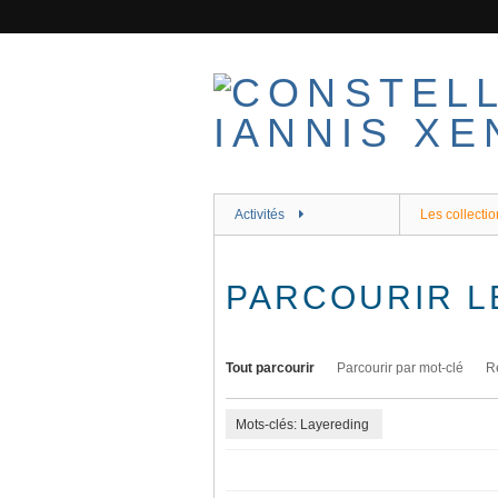
Passer
au
contenu
principal
Activités
Les collectio
PARCOURIR L
Tout parcourir
Parcourir par mot-clé
R
Mots-clés: Layereding