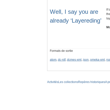
If
Well, I say you are
th
la
already ‘Layereding’
Mo
Formats de sortie
atom
,
dc-rdf
,
dcmes-xml
,
json
,
omeka-xml
,
rs
Activités
Les collections
Repères historiques
A p