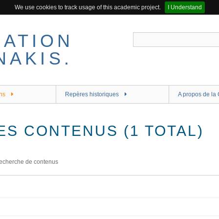
We use cookies to track usage of this academic project.
I Understand
ns
Repères historiques
A propos de la 
ES CONTENUS (1 TOTAL)
echerche de contenus