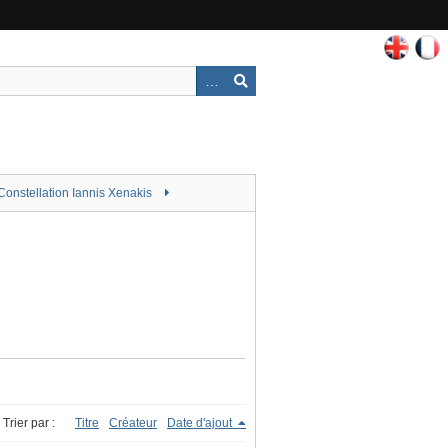
Constellation Iannis Xenakis
Trier par :
Titre
Créateur
Date d'ajout