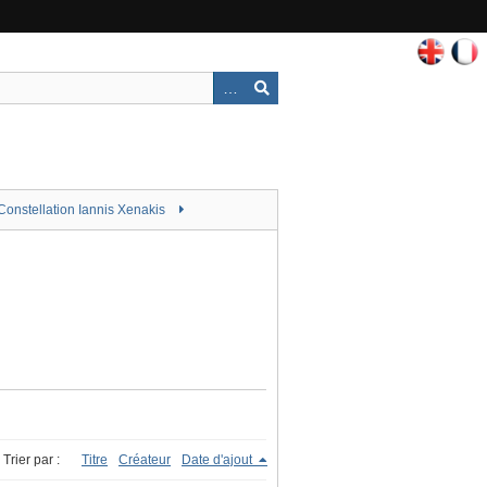
Constellation Iannis Xenakis
Trier par :
Titre
Créateur
Date d'ajout