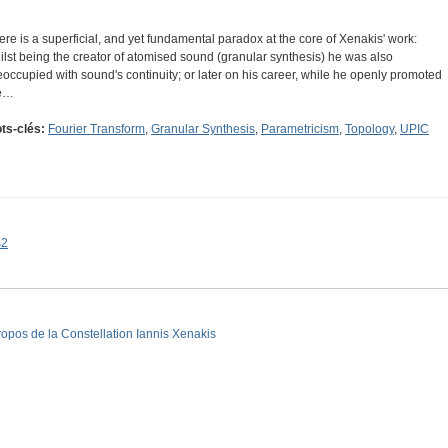
ere is a superficial, and yet fundamental paradox at the core of Xenakis' work:
ilst being the creator of atomised sound (granular synthesis) he was also
eoccupied with sound's continuity; or later on his career, while he openly promoted
e…
ts-clés:
Fourier Transform
,
Granular Synthesis
,
Parametricism
,
Topology
,
UPIC
s2
ropos de la Constellation Iannis Xenakis