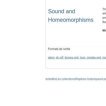
Th
Sound and
wh
pr
Homeomorphisms
th
Mo
Formats de sortie
atom
,
dc-rdf
,
dcmes-xml
,
json
,
omeka-xml
,
rs
Activités
Les collections
Repères historiques
A p