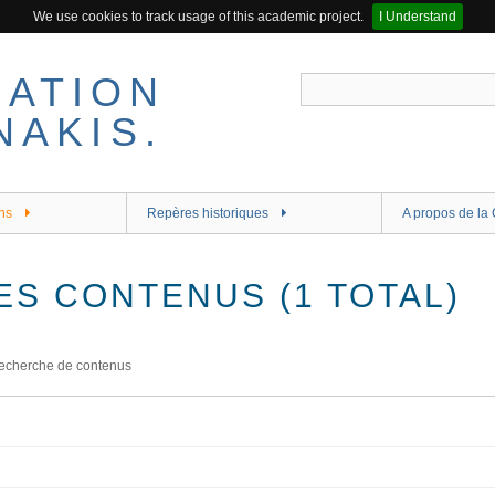
We use cookies to track usage of this academic project.
I Understand
ns
Repères historiques
A propos de la 
ES CONTENUS (1 TOTAL)
echerche de contenus