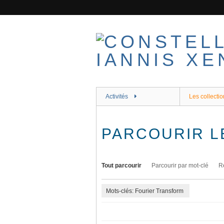
Passer
au
contenu
principal
Activités
Les collectio
PARCOURIR L
Tout parcourir
Parcourir par mot-clé
R
Mots-clés: Fourier Transform