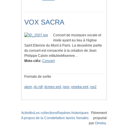
VOX SACRA
Concert de musiques vocale et
mixte ayant eu lieu à l'église
Saint Etienne du Mont à Paris. La deuxième partie
du concert est consacrée à la création de Jean
Philippe Calvin intituléeMiserere…
Mots-clés:
Concert
Formats de sortie
atom
,
dc-rdf
,
dcmes-xml
,
json
,
omeka-xml
,
rss2
Activités
Les collections
Repères historiques
Fièrement
A propos de la Constellation Iannis Xenakis
propulsé
par
Omeka
.