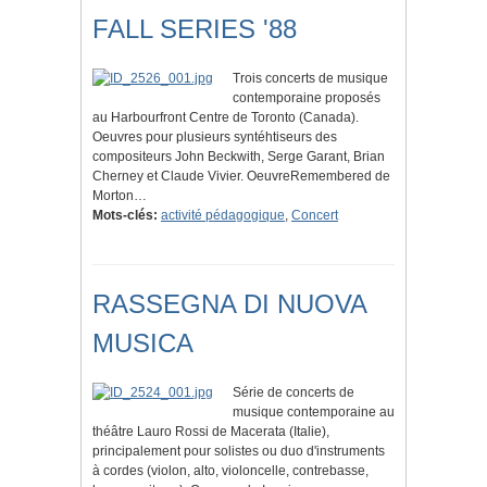
FALL SERIES '88
Trois concerts de musique
contemporaine proposés
au Harbourfront Centre de Toronto (Canada).
Oeuvres pour plusieurs syntéhtiseurs des
compositeurs John Beckwith, Serge Garant, Brian
Cherney et Claude Vivier. OeuvreRemembered de
Morton…
Mots-clés:
activité pédagogique
,
Concert
RASSEGNA DI NUOVA
MUSICA
Série de concerts de
musique contemporaine au
théâtre Lauro Rossi de Macerata (Italie),
principalement pour solistes ou duo d'instruments
à cordes (violon, alto, violoncelle, contrebasse,