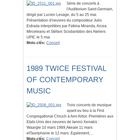
Série de concerts à
l'Auditorium Saint-Germain,
dirigé par Lucien Lesage, du 5 au 25 mai.
Présentation d'oeuvres du compositeur Julio
Estrada interprétées par Fatima Miranda, Arcea
Mirceleanu et Stéfani Scodanibbio des Ateliers
UPIC le 5 mai.
Mots-clés:
Concert
1989 TWICE FESTIVAL
OF CONTEMPORARY
MUSIC
Trois concerts de musique
ayant eu lieu à la First
Congregational Chruch à Ann Arbor. Premières aux
Etats-Unis des oeuvres de Iannis Xenakis :
Waargle 10 mars 1989,Akeale 11 mars
etTauriphanie le 12 mars. Egalement,…
Mots-clés:
Concert