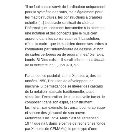
"Il ne faut pas se servir de l’ordinateur uniquement
pour la synthèse des sons, mais également pour
les macrostructures, les constructions à grandes
échelle. […] L’obstacle se situait du côté de
l’informatique : comment transmettre à la machine
une notation et des concepts que le musicien
apprend dans les conservatoires ? La solution,
c’était la main : que le musicien donne ses ordres à
l’ordinateur par l’intermédiaire de dessins, et non
de cartes perforées ou de programmes."
Xenakis,
Iannis.
Si Dieu existait il serait bricoleur,
Le Monde
de la musique.
n°11, 05/1979, p. 9
Partant de ce postulat, Iannis Xenakis a, dès les
années 1950, l’intuition de développer une
machine lui permettant de se libérer des carcans
de la notation musicale traditionnelle, tout en
simplifiant l’exploration de cette nouvelle façon de
composer : dans son esprit, cet instrument
faciliterait, par exemple, la transcription graphique
et sonore des glissandi de son œuvre
Metastaseis
de 1954. Mais c’est seulement en
1977 que naît, dans le centre de recherches fondé
par Xenakis (le CEMAMu), le prototype d’une