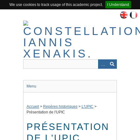
We use cookies to track usage of this academic project.
I Understand
Passer
au
contenu
principal
Menu
Accueil
>
Repères historiques
>
L'UPIC
>
Présentation de l'UPIC
PRÉSENTATION
DE L'UPIC