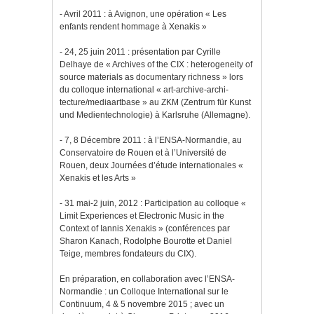
- Avril 2011 : à Avignon, une opération « Les
enfants rendent hommage à Xenakis »
- 24, 25 juin 2011 : présentation par Cyrille
Delhaye de « Archives of the CIX : heterogeneity of
source materials as documentary richness » lors
du colloque international « art-archive-archi-
tecture/mediaartbase » au ZKM (Zentrum für Kunst
und Medientechnologie) à Karlsruhe (Allemagne).
- 7, 8 Décembre 2011 : à l’ENSA-Normandie, au
Conservatoire de Rouen et à l’Université de
Rouen, deux Journées d’étude internationales «
Xenakis et les Arts »
- 31 mai-2 juin, 2012 : Participation au colloque «
Limit Experiences et Electronic Music in the
Context of Iannis Xenakis » (conférences par
Sharon Kanach, Rodolphe Bourotte et Daniel
Teige, membres fondateurs du CIX).
En préparation, en collaboration avec l’ENSA-
Normandie : un Colloque International sur le
Continuum, 4 & 5 novembre 2015 ; avec un