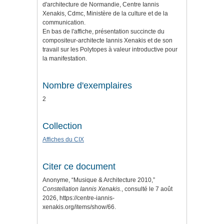
d'architecture de Normandie, Centre Iannis
Xenakis, Cdmc, Ministère de la culture et de la
communication.
En bas de l'affiche, présentation succincte du
compositeur-architecte Iannis Xenakis et de son
travail sur les Polytopes à valeur introductive pour
la manifestation.
Nombre d'exemplaires
2
Collection
Affiches du CIX
Citer ce document
Anonyme, “Musique & Architecture 2010,”
Constellation Iannis Xenakis.
, consulté le 7 août
2026,
https://centre-iannis-
xenakis.org/items/show/66
.