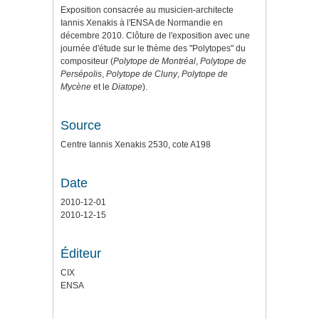
Exposition consacrée au musicien-architecte
Iannis Xenakis à l'ENSA de Normandie en
décembre 2010. Clôture de l'exposition avec une
journée d'étude sur le thème des "Polytopes" du
compositeur (
Polytope de Montréal
,
Polytope de
Persépolis
,
Polytope de Cluny
,
Polytope de
Mycène
et le
Diatope
).
Source
Centre Iannis Xenakis 2530, cote A198
Date
2010-12-01
2010-12-15
Éditeur
CIX
ENSA