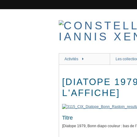
Passer
au
contenu
principal
Activités
Les collectio
[DIATOPE 197
L'AFFICHE]
Titre
[Diatope 1979, Bonn diapo couleur : bas de l'