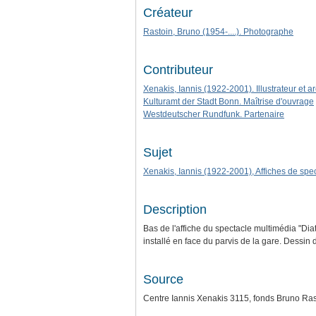
Créateur
Rastoin, Bruno (1954-....). Photographe
Contributeur
Xenakis, Iannis (1922-2001). Illustrateur et ar
Kulturamt der Stadt Bonn. Maîtrise d'ouvrage
Westdeutscher Rundfunk. Partenaire
Sujet
Xenakis, Iannis (1922-2001), Affiches de spec
Description
Bas de l'affiche du spectacle multimédia "D
installé en face du parvis de la gare. Dessin
Source
Centre Iannis Xenakis 3115, fonds Bruno Ras