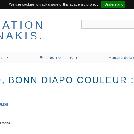
We use cookies to track usage of this academic project.
I Understand
ns
Repères historiques
A propos de la 
9, BONN DIAPO COULEUR 
affiche]