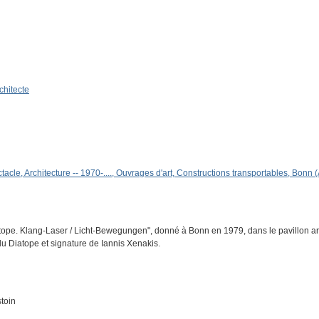
chitecte
tacle, Architecture -- 1970-...., Ouvrages d'art, Constructions transportables, Bonn
iatope. Klang-Laser / Licht-Bewegungen", donné à Bonn en 1979, dans le pavillon a
 du Diatope et signature de Iannis Xenakis.
toin