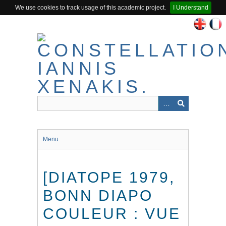
We use cookies to track usage of this academic project.
I Understand
Passer
au
contenu
principal
Menu
[DIATOPE 1979,
BONN DIAPO
COULEUR : VUE