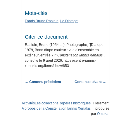
Mots-clés
Fonds Bruno Rastoin
,
Le Diatope
Citer ce document
Rastoin, Bruno (1954-....). Photographe, “[Diatope
1979, Bonn diapo couleur : vue d'ensemble en
extérieur, entrée 7],”
Constellation Iannis Xenakis.
,
consulté le 9 août 2026,
https://centre-iannis-
xenakis.org/items/show/653
.
← Contenu précédent
Contenu suivant →
Activités
Les collections
Repères historiques
Fièrement
A propos de la Constellation Iannis Xenakis
propulsé
par
Omeka
.