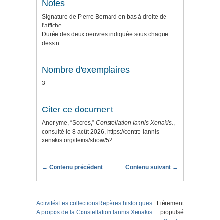
Notes
Signature de Pierre Bernard en bas à droite de
l'affiche.
Durée des deux oeuvres indiquée sous chaque
dessin.
Nombre d'exemplaires
3
Citer ce document
Anonyme, “Scores,”
Constellation Iannis Xenakis.
,
consulté le 8 août 2026,
https://centre-iannis-
xenakis.org/items/show/52
.
← Contenu précédent
Contenu suivant →
Activités
Les collections
Repères historiques
Fièrement
A propos de la Constellation Iannis Xenakis
propulsé