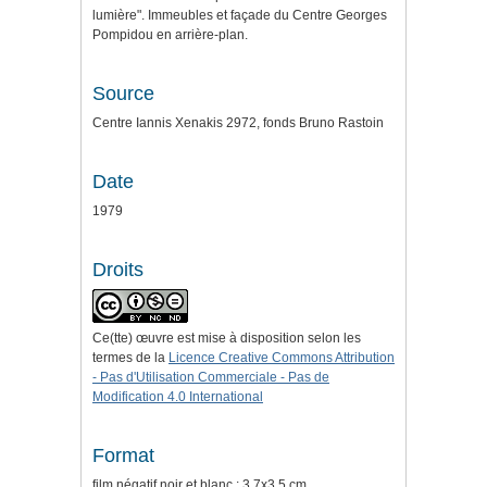
lumière". Immeubles et façade du Centre Georges
Pompidou en arrière-plan.
Source
Centre Iannis Xenakis 2972, fonds Bruno Rastoin
Date
1979
Droits
Ce(tte) œuvre est mise à disposition selon les
termes de la
Licence Creative Commons Attribution
- Pas d'Utilisation Commerciale - Pas de
Modification 4.0 International
Format
film négatif noir et blanc ; 3,7x3,5 cm