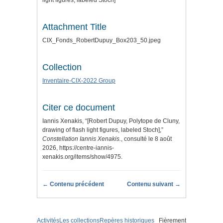
light figures, labeled Stoch]
Attachment Title
CIX_Fonds_RobertDupuy_Box203_50.jpeg
Collection
Inventaire-CIX-2022 Group
Citer ce document
Iannis Xenakis, “[Robert Dupuy, Polytope de Cluny,
drawing of flash light figures, labeled Stoch],”
Constellation Iannis Xenakis.
, consulté le 8 août
2026,
https://centre-iannis-
xenakis.org/items/show/4975
.
← Contenu précédent
Contenu suivant →
Activités
Les collections
Repères historiques
Fièrement