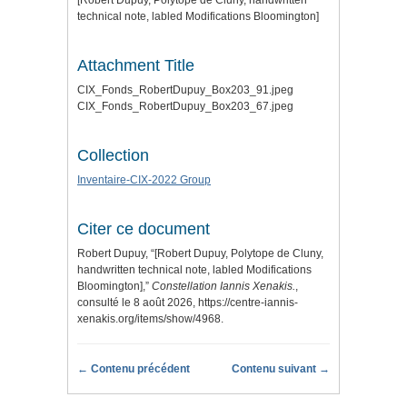
[Robert Dupuy, Polytope de Cluny, handwritten
technical note, labled Modifications Bloomington]
Attachment Title
CIX_Fonds_RobertDupuy_Box203_91.jpeg
CIX_Fonds_RobertDupuy_Box203_67.jpeg
Collection
Inventaire-CIX-2022 Group
Citer ce document
Robert Dupuy, “[Robert Dupuy, Polytope de Cluny,
handwritten technical note, labled Modifications
Bloomington],”
Constellation Iannis Xenakis.
,
consulté le 8 août 2026,
https://centre-iannis-
xenakis.org/items/show/4968
.
← Contenu précédent
Contenu suivant →