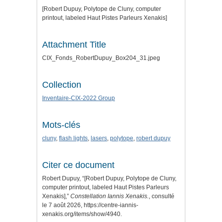
[Robert Dupuy, Polytope de Cluny, computer
printout, labeled Haut Pistes Parleurs Xenakis]
Attachment Title
CIX_Fonds_RobertDupuy_Box204_31.jpeg
Collection
Inventaire-CIX-2022 Group
Mots-clés
cluny
,
flash lights
,
lasers
,
polytope
,
robert dupuy
Citer ce document
Robert Dupuy, “[Robert Dupuy, Polytope de Cluny,
computer printout, labeled Haut Pistes Parleurs
Xenakis],”
Constellation Iannis Xenakis.
, consulté
le 7 août 2026,
https://centre-iannis-
xenakis.org/items/show/4940
.