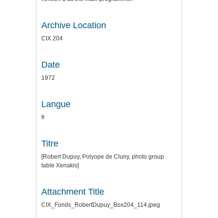
Archive Location
CIX 204
Date
1972
Langue
fr
Titre
[Robert Dupuy, Polyope de Cluny, photo group
table Xenakis]
Attachment Title
CIX_Fonds_RobertDupuy_Box204_114.jpeg