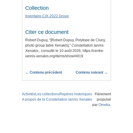
Collection
Inventaire-CIX-2022 Group
Citer ce document
Robert Dupuy, “[Robert Dupuy, Polytope de Cluny,
photo group table Xenakis],”
Constellation Iannis
Xenakis.
, consulté le 10 août 2026,
https://centre-
iannis-xenakis.org/items/show/4919
.
← Contenu précédent
Contenu suivant →
Activités
Les collections
Repères historiques
Fièrement
A propos de la Constellation Iannis Xenakis
propulsé
par
Omeka
.