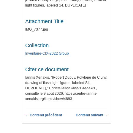
[Robert Dupuy, Polyope de Cluny, drawing of flash
light figures, labeled S4, DUPLICATE]
Attachment Title
IMG_7377.jpg
Collection
Inventaire-CIX-2022 Group
Citer ce document
Iannis Xenakis, “[Robert Dupuy, Polytope de Cluny,
drawing of flash light figures, labeled S4,
DUPLICATE],”
Constellation Iannis Xenakis.
,
consulté le 9 août 2026,
https://centre-iannis-
xenakis.org/items/show/4893
.
← Contenu précédent
Contenu suivant →