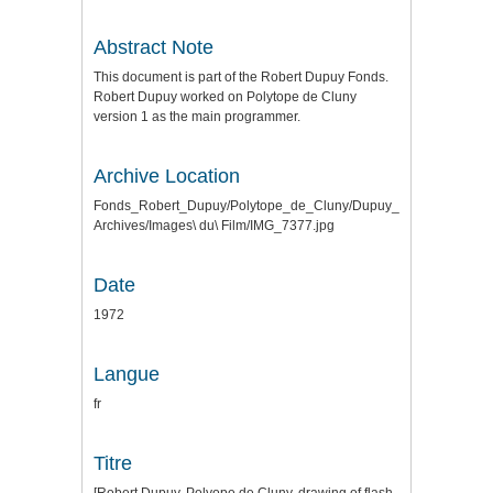
Abstract Note
This document is part of the Robert Dupuy Fonds.
Robert Dupuy worked on Polytope de Cluny
version 1 as the main programmer.
Archive Location
Fonds_Robert_Dupuy/Polytope_de_Cluny/Dupuy_matos_Conf_Mc
Archives/Images\ du\ Film/IMG_7377.jpg
Date
1972
Langue
fr
Titre