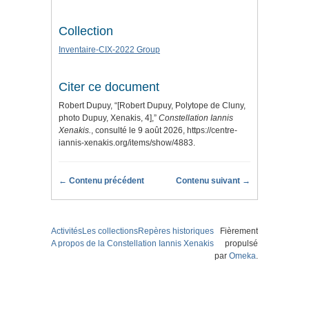
Collection
Inventaire-CIX-2022 Group
Citer ce document
Robert Dupuy, “[Robert Dupuy, Polytope de Cluny,
photo Dupuy, Xenakis, 4],”
Constellation Iannis
Xenakis.
, consulté le 9 août 2026,
https://centre-
iannis-xenakis.org/items/show/4883
.
← Contenu précédent
Contenu suivant →
Activités
Les collections
Repères historiques
Fièrement
A propos de la Constellation Iannis Xenakis
propulsé
par
Omeka
.