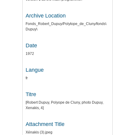
Archive Location
Fonds_Robert_Dupuy/Polytope_de_Cluny/fonds\
Dupuy\
Date
1972
Langue
fr
Titre
[Robert Dupuy, Polyope de Cluny, photo Dupuy,
Xenakis, 4]
Attachment Title
Xénakis (3).jpeg