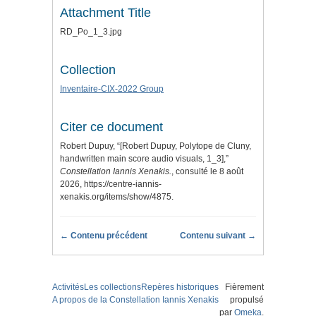
Attachment Title
RD_Po_1_3.jpg
Collection
Inventaire-CIX-2022 Group
Citer ce document
Robert Dupuy, “[Robert Dupuy, Polytope de Cluny,
handwritten main score audio visuals, 1_3],”
Constellation Iannis Xenakis.
, consulté le 8 août
2026,
https://centre-iannis-
xenakis.org/items/show/4875
.
← Contenu précédent
Contenu suivant →
Activités
Les collections
Repères historiques
Fièrement
A propos de la Constellation Iannis Xenakis
propulsé
par
Omeka
.