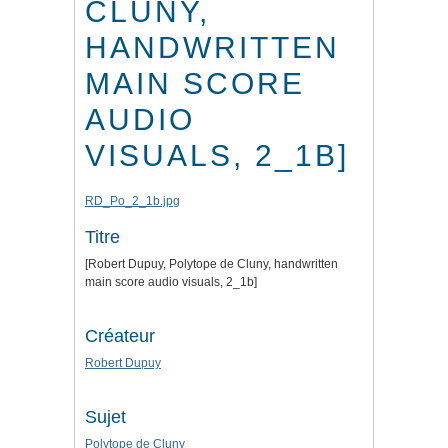
CLUNY,
HANDWRITTEN
MAIN SCORE
AUDIO
VISUALS, 2_1B]
RD_Po_2_1b.jpg
Titre
[Robert Dupuy, Polytope de Cluny, handwritten
main score audio visuals, 2_1b]
Créateur
Robert Dupuy
Sujet
Polytope de Cluny