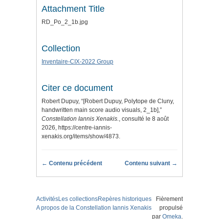
Attachment Title
RD_Po_2_1b.jpg
Collection
Inventaire-CIX-2022 Group
Citer ce document
Robert Dupuy, “[Robert Dupuy, Polytope de Cluny,
handwritten main score audio visuals, 2_1b],”
Constellation Iannis Xenakis.
, consulté le 8 août
2026,
https://centre-iannis-
xenakis.org/items/show/4873
.
← Contenu précédent
Contenu suivant →
Activités
Les collections
Repères historiques
Fièrement
A propos de la Constellation Iannis Xenakis
propulsé
par
Omeka
.