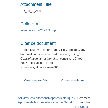
Attachment Title
RD_Po_3_2b.jpg
Collection
Inventaire-CIX-2022 Group
Citer ce document
Robert Dupuy, “[Robert Dupuy, Polytope de Cluny,
handwritten main score audio visuals, 3_2b],”
Constellation Iannis Xenakis.
, consulté le 7 août
2026,
https://centre-iannis-
xenakis.org/items/show/4866
.
← Contenu précédent
Contenu suivant →
Activités
Les collections
Repères historiques
Fièrement
A propos de la Constellation Iannis Xenakis
propulsé
par
Omeka
.