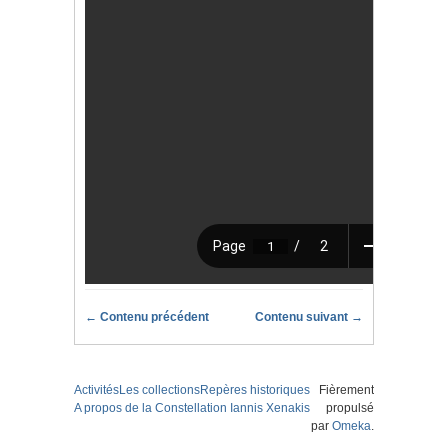
← Contenu précédent
Contenu suivant →
Activités
Les collections
Repères historiques
Fièrement
A propos de la Constellation Iannis Xenakis
propulsé
par
Omeka
.