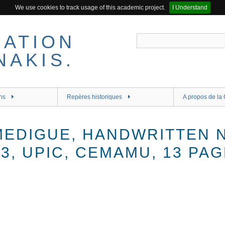
We use cookies to track usage of this academic project.
I Understand
ns
Repères historiques
A propos de la 
MEDIGUE, HANDWRITTEN 
3, UPIC, CEMAMU, 13 PAG