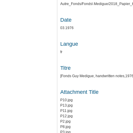
Autre_Fonds/Fonds\ Medigue/2018_Papier_K
Date
03.1976
Langue
fr
Titre
[Fonds Guy Medigue, handwritten notes,197
Attachment Title
P10.jpg
P13.jpg
P11.jpg
P12.jpg
P2.jpg
P8.jpg
P3.jpg