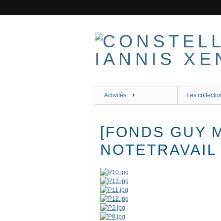
Passer
au
contenu
principal
Activités
Les collectio
[FONDS GUY 
NOTETRAVAIL 