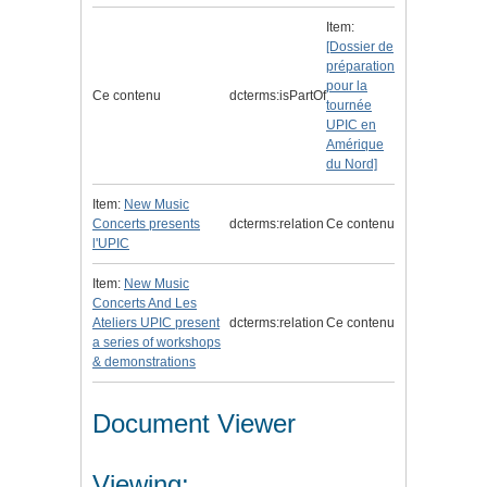
Item:
[Dossier de
préparation
pour la
Ce contenu
dcterms:isPartOf
tournée
UPIC en
Amérique
du Nord]
Item:
New Music
Concerts presents
dcterms:relation
Ce contenu
l'UPIC
Item:
New Music
Concerts And Les
Ateliers UPIC present
dcterms:relation
Ce contenu
a series of workshops
& demonstrations
Document Viewer
Viewing: