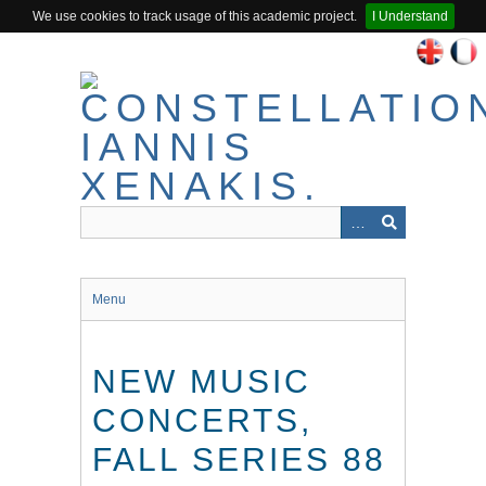
We use cookies to track usage of this academic project.
I Understand
Passer
au
contenu
principal
Menu
NEW MUSIC
CONCERTS,
FALL SERIES 88