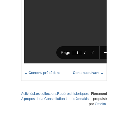
← Contenu précédent
Contenu suivant →
Activités
Les collections
Repères historiques
Fièrement
A propos de la Constellation Iannis Xenakis
propulsé
par
Omeka
.