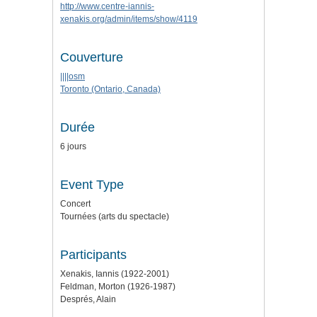
http://www.centre-iannis-
xenakis.org/admin/items/show/4119
Couverture
||||osm
Toronto (Ontario, Canada)
Durée
6 jours
Event Type
Concert
Tournées (arts du spectacle)
Participants
Xenakis, Iannis (1922-2001)
Feldman, Morton (1926-1987)
Després, Alain