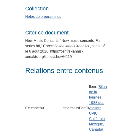
Collection
Notes de programmes
Citer ce document
New Music Concerts, “New music concerts, Fall
series 88,”
Constellation Iannis Xenakis.
, consulté
le 6 août 2026,
https://centre-iannis-
xenakis.org/items/show/4119
.
Relations entre contenus
Item:
[Bilan
de la
tournée
1988 des
Ce contenu
dcterms:isPartOf
Ateliers
UPIC :
Californie,
Mexique,
Canada]